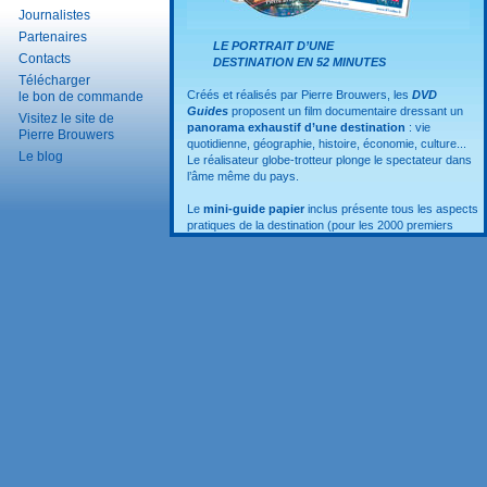
Journalistes
Partenaires
LE PORTRAIT D’UNE
Contacts
DESTINATION EN 52 MINUTES
Télécharger
Créés et réalisés par Pierre Brouwers, les
DVD
le bon de commande
Guides
proposent un film documentaire dressant un
Visitez le site de
panorama exhaustif d’une destination
: vie
Pierre Brouwers
quotidienne, géographie, histoire, économie, culture...
Le blog
Le réalisateur globe-trotteur plonge le spectateur dans
l’âme même du pays.
Le
mini-guide papier
inclus présente tous les aspects
pratiques de la destination (pour les 2000 premiers
DVD fabriqués).
Un
chapitrage unique au monde
permettant
d’effectuer une
visite « à la carte »
fait également
partie du positionnement original des
DVD Guides
.